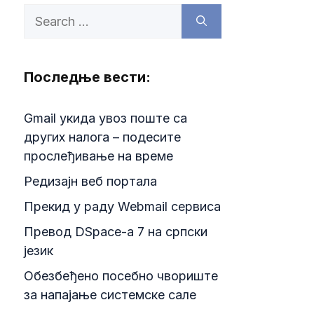
Search
for:
Последње вести:
Gmail укида увоз поште са
других налога – подесите
прослеђивање на време
Редизајн веб портала
Прекид у раду Webmail сервиса
Превод DSpace-a 7 на српски
језик
Обезбеђено посебно чвориште
за напајање системске сале