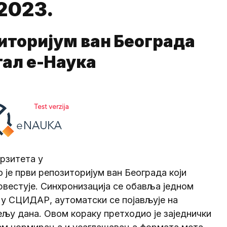
2023.
иторијум ван Београда
тал е-Наука
рзитета у
тао је први репозиторијум ван Београда који
вестује. Синхронизација се обавља једном
 у СЦИДАР, аутоматски се појављује на
ељу дана. Овом кораку претходио је заједнички