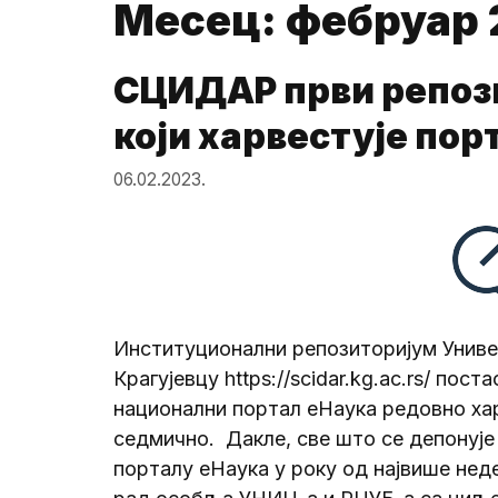
Месец:
фебруар 
СЦИДАР први репоз
који харвестује пор
06.02.2023.
Институционални репозиторијум Униве
Крагујевцу https://scidar.kg.ac.rs/ пос
национални портал еНаука редовно хар
седмично. Дакле, све што се депонује
порталу еНаука у року од највише нед