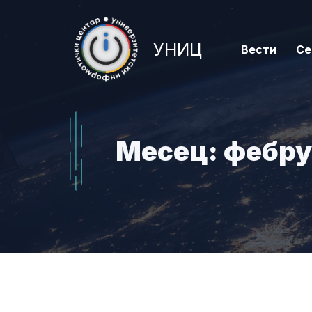
Skip
to
УНИЦ
content
Вести
Се
Месец:
фебру