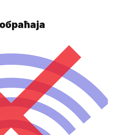
обраћаја