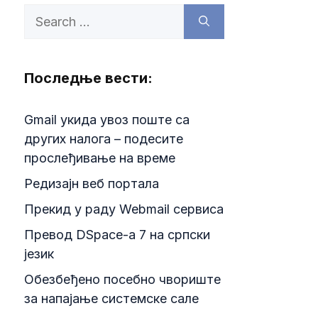
Search
for:
Последње вести:
Gmail укида увоз поште са
других налога – подесите
прослеђивање на време
Редизајн веб портала
Прекид у раду Webmail сервиса
Превод DSpace-a 7 на српски
језик
Обезбеђено посебно чвориште
за напајање системске сале