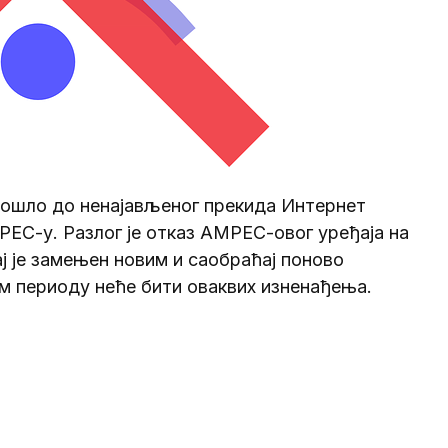
 дошло до ненајављеног прекида Интернет
ЕС-у. Разлог је отказ АМРЕС-овог уређаја на
ј је замењен новим и саобраћај поново
м периоду неће бити оваквих изненађења.