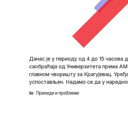
Данас је у периоду од 4 до 15 часова
саобраћаја од Универзитета према АМР
главном чворишту за Крагујевац. Уређа
успостављен. Надамо се да у наредно
Categories
Прекиди и проблеми