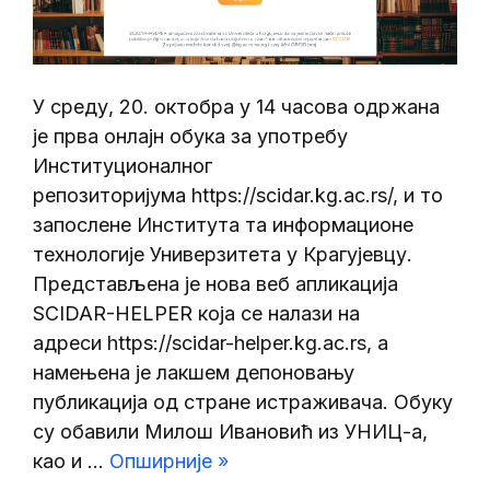
У среду, 20. октобра у 14 часова одржана
је прва онлајн обука за употребу
Институционалног
репозиторијума https://scidar.kg.ac.rs/, и то
запослене Института та информационе
технологије Универзитета у Крагујевцу.
Представљена је нова веб апликација
SCIDAR-HELPER која се налази на
адреси https://scidar-helper.kg.ac.rs, а
намењена је лакшем депоновању
публикација од стране истраживача. Обуку
су обавили Милош Ивановић из УНИЦ-а,
као и …
Опширније »