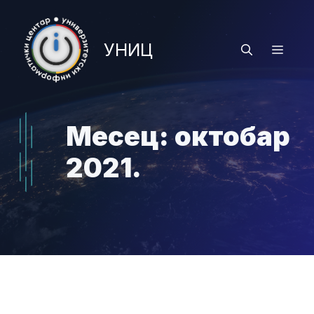
Skip
to
УНИЦ
content
Menu
Месец:
октобар
2021.