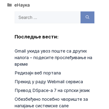
Categories
еНаука
Search
for:
Последње вести:
Gmail укида увоз поште са других
налога – подесите прослеђивање на
време
Редизајн веб портала
Прекид у раду Webmail сервиса
Превод DSpace-a 7 на српски језик
Обезбеђено посебно чвориште за
напајање системске сале