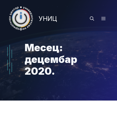
Skip
to
УНИЦ
content
Menu
Месец:
децембар
2020.