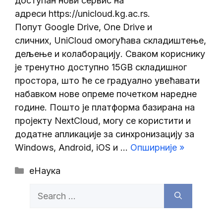
доступан нови сервис на
адреси https://unicloud.kg.ac.rs.
Попут Google Drive, One Drive и
сличних, UniCloud омогућава складиштење,
дељење и колаборацију. Сваком кориснику
је тренутно доступно 15GB складишног
простора, што ће се градуално увећавати
набавком нове опреме почетком наредне
године. Пошто је платформа базирана на
пројекту NextCloud, могу се користити и
додатне апликације за синхронизацију за
Windows, Android, iOS и …
Опширније »
Categories
еНаука
Search
for: