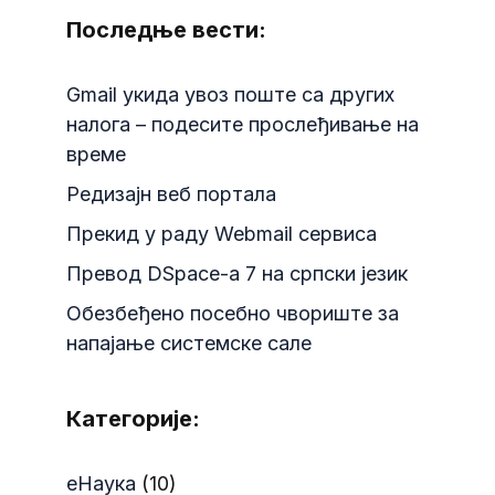
Последње вести:
Gmail укида увоз поште са других
налога – подесите прослеђивање на
време
Редизајн веб портала
Прекид у раду Webmail сервиса
Превод DSpace-a 7 на српски језик
Обезбеђено посебно чвориште за
напајање системске сале
Категорије:
еНаука
(10)